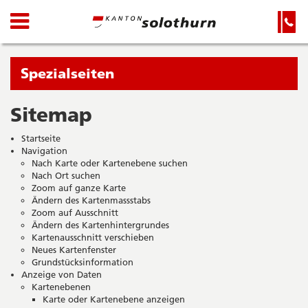
Kanton
Navigation
Hauptnavigation
Service-
Navigation
Solothurn
und
Wichtige
Suche
Seiten
Sie
Spezialseiten
befinden
sich
Sitemap
Startseite
Hauptnavigation
gerade
Inhalt
Startseite
in:
Sitemap
Navigation
Suche
Nach Karte oder Kartenebene suchen
Nach Ort suchen
Zoom auf ganze Karte
Ändern des Kartenmassstabs
Zoom auf Ausschnitt
Ändern des Kartenhintergrundes
Kartenausschnitt verschieben
Neues Kartenfenster
Grundstücksinformation
Anzeige von Daten
Kartenebenen
Karte oder Kartenebene anzeigen