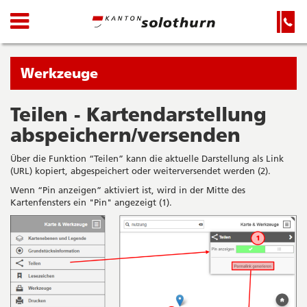
Kanton
Navigation
Hauptnavigation
Service-
Navigation
Solothurn
und
Wichtige
Suche
Seiten
Sie
Werkzeuge
befinden
sich
Teilen - Kartendarstellung
Startseite
Hauptnavigation
gerade
abspeichern/versenden
Inhalt
in:
Sitemap
Über die Funktion “Teilen” kann die aktuelle Darstellung als Link
Suche
(URL) kopiert, abgespeichert oder weiterversendet werden (2).
Wenn “Pin anzeigen” aktiviert ist, wird in der Mitte des
Kartenfensters ein "Pin" angezeigt (1).