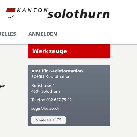
UELLES
ANMELDEN
Seitenleiste
Sie
Werkzeuge
befinden
sich
Amt für Geoinformation
gerade
SO!GIS Koordination
in:
Rötistrasse 4
gen
4501 Solothurn
Telefon 032 627 75 92
sogis@bd.so.ch
ÖFFNET
STANDORT
IN
NEUEM
FENSTER