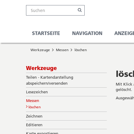
Kanton
Suche
Online-
Navigation
Hauptnavigation
Service-
Suchen
Schalter
Navigation
Solothurn
Wichtige
und
Seiten
Suche
STARTSEITE
NAVIGATION
ANZEIG
Sie
Startseite
befinden
Werkzeuge
Messen
löschen
Hauptnavigation
sich
Inhalt
hier
Sitemap
Subnavigation
Werkzeuge
Suche
lös
Teilen - Kartendarstellung
abspeichern/versenden
Mit Klick
gelöscht.
Lesezeichen
Ausgewähl
Messen
löschen
Zeichnen
Editieren
Karte exportieren